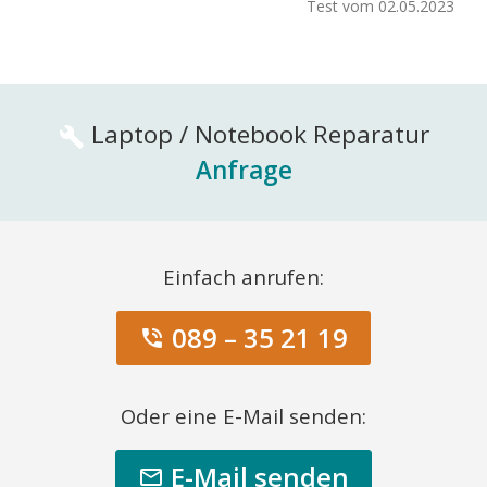
Test vom 02.05.2023
Laptop / Notebook Reparatur
build
Anfrage
Einfach anrufen:
089 – 35 21 19
phone_in_talk
Oder eine E-Mail senden:
E-Mail senden
mail_outline