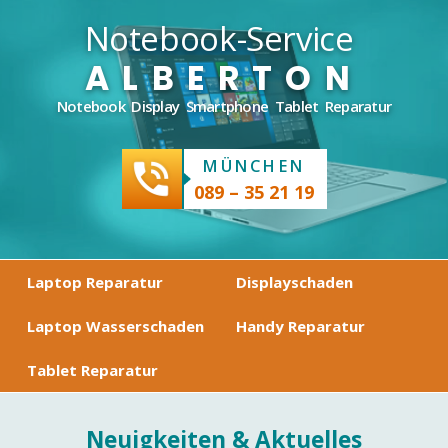
Notebook-Service
ALBERTON
Notebook Display Smartphone Tablet Reparatur
MÜNCHEN
phone_in_talk
089 – 35 21 19
Laptop Reparatur
Displayschaden
Laptop Wasserschaden
Handy Reparatur
Tablet Reparatur
Neuigkeiten & Aktuelles